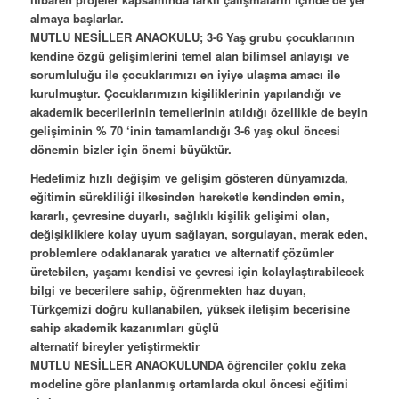
almaya başlarlar.
MUTLU NESİLLER ANAOKULU; 3-6 Yaş grubu çocuklarının
kendine özgü gelişimlerini temel alan bilimsel anlayışı ve
sorumluluğu ile çocuklarımızı en iyiye ulaşma amacı ile
kurulmuştur. Çocuklarımızın kişiliklerinin yapılandığı ve
akademik becerilerinin temellerinin atıldığı özellikle de beyin
gelişiminin % 70 ‘inin tamamlandığı 3-6 yaş okul öncesi
dönemin bizler için önemi büyüktür.
Hedefimiz hızlı değişim ve gelişim gösteren dünyamızda,
eğitimin sürekliliği ilkesinden hareketle kendinden emin,
kararlı, çevresine duyarlı, sağlıklı kişilik gelişimi olan,
değişikliklere kolay uyum sağlayan, sorgulayan, merak eden,
problemlere odaklanarak yaratıcı ve alternatif çözümler
üretebilen, yaşamı kendisi ve çevresi için kolaylaştırabilecek
bilgi ve becerilere sahip, öğrenmekten haz duyan,
Türkçemizi doğru kullanabilen, yüksek iletişim becerisine
sahip akademik kazanımları güçlü
alternatif bireyler yetiştirmektir
MUTLU NESİLLER ANAOKULUNDA öğrenciler çoklu zeka
modeline göre planlanmış ortamlarda okul öncesi eğitimi