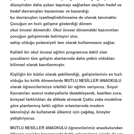
düzeyinden daha yukarı taşımayı sağlarken seçilen hedef ve
hedef davranışları kazanması ve kazandığı
bu davranışlerı içselleştirebilmesine de olanak tanımaktır.
Çocuğun en hızlı gelişme gösterdiği dönem
okul öncesi dönemdir. Okul öncesi dönemdeki kazınımları
çocuğun gelişiminde belirleyici olur,
sahip olduğu potansiyeli tam olarak kullanmasını sağlar.
Kaliteli bir okul öncesi eğitim programına dahil olan
çocukların tüm gelişim alanlarında daha yetkin oldukları
bilimsel olarak kanıtlanmıştır.
Kişiliğin bir bütün olarak şekillendiği, gelişimlerinin en hızlı
olduğu bu kritik dönemlerde MUTLU NESİLLER ANAOKULU
olarak öğrencilerimize nitelikli bir eğitim veriyoruz. Soyut
Kavramları somut materyallerle destekleyerek, basitten zora,
bireysel farklılıkları da dikkate alınarak Çoklu zeka modeline
göre planlanmış farklı eğitim ortamlarında modern
teknolojiyi de kullanarak ülkemiz için çağdaş, bireyler
yetiştiriyoruz.
MUTLU NESİLLER ANAOKULU öğrencilerimiz anaokulundan
itibaren projeler kapsamında farklı çalışmaların içinde de yer