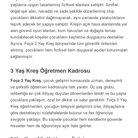
yaşlarına uygun tasarlanmış fiziksel alanlara sahiptir. Sınıflar,
doğal ışık alan, havadar ve sade şekilde düzenlenmiş olup
çocukların dikkatini dağıtmayacak, aynı zamanda yaratıcılıklarını
teşvik edecek bir yapıya sahiptir. Kreşin açık hava alanlarında yer
alan güvenli oyun alanları, kum havuzları ve doğayla temas
kurulabilecek köşeler çocukların keşfetme duygusunu destekler.
Ayrıca, Foça 3 Yaş Kreş bünyesinde tüm güvenlik önlemleri
alınmış, çocukların hem fiziksel hem duygusal açıdan korunmaları
sağlanmıştır.
3 Yaş Kreş Öğretmen Kadrosu
Foça 3 Yaş Kreş
, çocuk gelişimi konusunda uzman, deneyimli
ve şefkatli öğretmen kadrosuyla fark yaratır. Üç yaş grubu,
rehberliğe en çok ihtiyaç duyulan dönemlerden biridir ve bu yaşta
çocuklara yaklaşım, özel bir dikkat ve sabır gerektirir. Foça 3 Yaş
Kreş öğretmenleri, çocuğun bireysel gelişimini izler, ihtiyaçlarına
göre destekleyici müdahalelerde bulunur ve her öğrenciye
sevgiyle yaklaşır. Bu sayede çocuklar hem kendilerini güvende
hisseder hem de öğrenmeye açık hale gelirler.