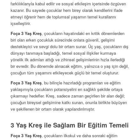
farklılıklarıyla kabul edilir ve sosyal etkileşim içerisinde özgüven
kazanır. Bu sayede çocuklar hem birey olarak kendilerini ifade
etmeyi öğrenir hem de toplumsal yaşamın temel kurallarını
içselleştirir.
Foça 3 Yaş Kreş
, çocukların hayatındaki en kritik dönemlerden
biri olan erken çocukluk sürecinde onlara güvenli, gelişimi
destekleyici ve sevgi dolu bir ortam sunar. Üç yaş, çocukların dış
dünyayı tanımaya başladığı, temel sosyal ilişkiler kurmaya
yönelik ilk adımları attığı ve zihinsel gelişimlerinin hızla ilerlediği
bir evredir. Bu dönemde alınacak eğitim, yalnızca o yaş için değil,
çocuğun tüm yaşamını etkileyecek güçlü bir temel oluşturur.
Foça 3 Yaş Kreş
, bu bilinçle hazırladığı programları ve eğitim
yaklaşımıyla çocukların potansiyelini en sağlıklı şekilde ortaya
çıkarmayı hedefler. Kreş, sadece zaman geçirilen bir alan değil;
çocuğun bireysel gelişimine katkı sunan, onunla birlikte büyüyen
ve şekillenen bir ortam olarak yapılandırılmıştır.
3 Yaş Kreş ile Sağlam Bir Eğitim Temeli
Foça 3 Yaş Kreş
, çocukların ilkokul ve daha sonraki eğitim