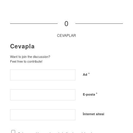
0
CEVAPLAR
Cevapla
Want to join the discussion?
Feel free to contribute!
*
Ad
*
E-posta
İnternet sitesi