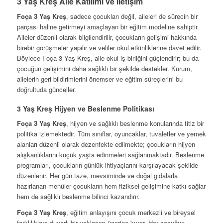
3 Yaş Kreş Aile Katılımı ve İletişim
Foça 3 Yaş Kreş
, sadece çocukları değil, aileleri de sürecin bir
parçası haline getirmeyi amaçlayan bir eğitim modeline sahiptir.
Aileler düzenli olarak bilgilendirilir, çocukların gelişimi hakkında
birebir görüşmeler yapılır ve veliler okul etkinliklerine davet edilir.
Böylece Foça 3 Yaş Kreş, aile-okul iş birliğini güçlendirir; bu da
çocuğun gelişimini daha sağlıklı bir şekilde destekler. Kurum,
ailelerin geri bildirimlerini önemser ve eğitim süreçlerini bu
doğrultuda günceller.
3 Yaş Kreş Hijyen ve Beslenme Politikası
Foça 3 Yaş Kreş
, hijyen ve sağlıklı beslenme konularında titiz bir
politika izlemektedir. Tüm sınıflar, oyuncaklar, tuvaletler ve yemek
alanları düzenli olarak dezenfekte edilmekte; çocukların hijyen
alışkanlıklarını küçük yaşta edinmeleri sağlanmaktadır. Beslenme
programları, çocukların günlük ihtiyaçlarını karşılayacak şekilde
düzenlenir. Her gün taze, mevsiminde ve doğal gıdalarla
hazırlanan menüler çocukların hem fiziksel gelişimine katkı sağlar
hem de sağlıklı beslenme bilinci kazandırır.
Foça 3 Yaş Kreş
, eğitim anlayışını çocuk merkezli ve bireysel
farklılıklara duyarlı bir yaklaşım üzerine kurar. Her çocuğun